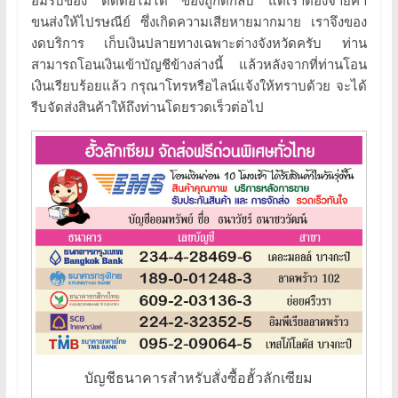
อมรับของ ติดต่อไม่ได้ ของถูกตีกลับ แต่เราต้องจ่ายค่า
ขนส่งให้ไปรษณีย์ ซึ่งเกิดความเสียหายมากมาย เราจึงของ
ฮั้ว
งดบริการ เก็บเงินปลายทางเฉพาะต่างจังหวัดครับ ท่าน
ลัก
สามารถโอนเงินเข้าบัญชีข้างล่างนี้ แล้วหลังจากที่ท่านโอน
เซี
เงินเรียบร้อยแล้ว กรุณาโทรหรือไลน์แจ้งให้ทราบด้วย จะได้
ยม
รีบจัดส่งสินค้าให้ถึงท่านโดยรวดเร็วต่อไป
ยา
น้ำ
สมุนไพร
99
ชนิด
โดย
หมอ
อ
ณรงค์
พุ่ม
โพธิ
งาม
บัญชีธนาคารสำหรับสั่งซื้อฮั้วลักเซียม