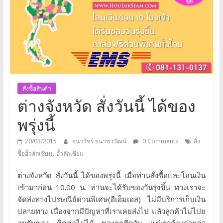
ถูก
สุด
โทร.081-
สั่งซื้อสินค้า
131-
ต่างจังหวัด สั่งวันนี้ ได้ของ
พรุ่งนี้
0137
20/03/2015
ธนาวัชร์ ธนาชววัฒน์
0 Comments
สั่ง
Line
,
ซื้อฮั้วลักเซียม
ฮั้วลักเซียม
ต่างจังหวัด สั่งวันนี้ ได้ของพรุ่งนี้ เมื่อท่านสั่งซื้อและโอนเงิน
ID:
เข้ามาก่อน 10.00 น. ท่านจะได้รับของวันรุ่งขึ้น ทางเราจะ
จัดส่งทางไปรษณีย์ด่วนพิเศษ(อีเอ็มเอส) ไม่มีบริการเก็บเงิน
HouLukSeam
ปลายทาง เนื่องจากมีปัญหาที่เราเคยส่งไป แลัวลูกค้าไม่ไปย