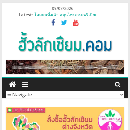
Skip
09/08/2026
to
Latest:
โสมคนทั่งเฉ้า สมุนไพรเกรดพรีเมียม
content
เกี่ยวกับเรา
ป้าหนู เส้นเลือดสมองอุดตัน อัมพฤกษ์
ยาน้ำสมุนไพรผสม โสมคนทั่งเฉ้า
ยาน้ำสมุนไพร โสมคนทั่งเฉ้า สูตรใหม่ล่าสุด
ฮั้ว
ลัก
เซี
ยม
โปร