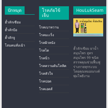
ปักหมุด
โรคภัยไข้
HouLukSeam
เจ็บ
ฮั้วลักเซียม
โรคเบาหวาน
ฮั้วลักป้อ
โรคมะเร็ง
ฮั้วลักจู
โรคผิวหนัง
โสมคนทั่งเฉ้า
ฮั้วลักเซียม ยาน้ำ
โรคไต
สมุนไพร สูตร
สมุนไพร 99 ชนิด
โรคนิ่ว
สรรพคุณช่วยฟื้นฟู
โรคความดันโลหิต
ร่างกายทุกระบบ
โดยคุณหมอณรงค์
โรคหัวใจ
พุ่มโพธิงาม
โรคปอด
โรคเอดส์