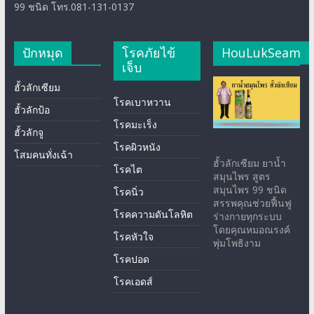
99 ชนิด โทร.081-131-0137
ปักหมุด
โรคภัยไข้
HouLukSeam
เจ็บ
ฮั้วลักเซียม
โรคเบาหวาน
ฮั้วลักป้อ
โรคมะเร็ง
ฮั้วลักจู
โรคผิวหนัง
โสมคนทั่งเฉ้า
ฮั้วลักเซียม ยาน้ำ
โรคไต
สมุนไพร สูตร
สมุนไพร 99 ชนิด
โรคนิ่ว
สรรพคุณช่วยฟื้นฟู
โรคความดันโลหิต
ร่างกายทุกระบบ
โดยคุณหมอณรงค์
โรคหัวใจ
พุ่มโพธิงาม
โรคปอด
โรคเอดส์