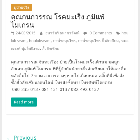
ผู้ป่วยจริง
คุณกนกวรรณ โรคมะเร็ง ภูมิแพ้
ไมเกรน
24/03/2015
ธนาวัชร์ ธนาชววัฒน์
0 Comments
hou
,
,
,
,
luk seam
houlukseam
ยาน้ำสมุนไพร
ยาน้ำสมุนไพร ฮั้วลักเซียม
หมอ
,
ณรงค์ พุ่มโพธิงาม
ฮั้วลักเซียม
คุณกนกวรรณ จันทะเรือง ป่วยเป็นโรคมะเร็งเต้านม มดลูก
อักเสบ ภูมิแพ้ ไมเกรน พี่ที่รู้จักกันนำยาฮั้วลักเซียมมาให้ลองดื่ม
หลังดื่มไป 7 ขวด อาการต่างๆหายไปเกือบหมด คลิ๊กที่นี่เพื่อสั่ง
ซื้อฮั้วลักเซียมออนไลน์ โทรสั่งซื้อทางโทรศัพท์โดยตรง
080-235-0137 081-131-0137 082-492-0137
Read more
← Previous