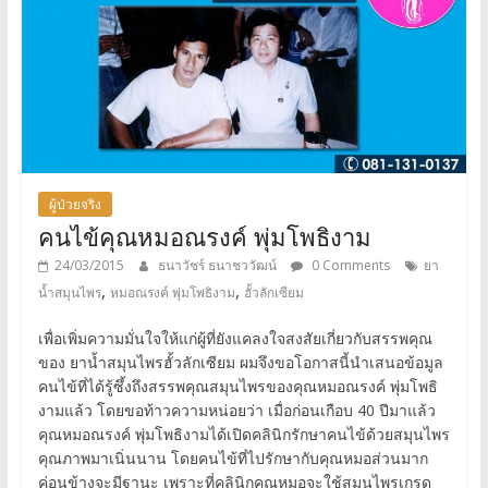
ผู้ป่วยจริง
คนไข้คุณหมอณรงค์ พุ่มโพธิงาม
24/03/2015
ธนาวัชร์ ธนาชววัฒน์
0 Comments
ยา
,
,
น้ำสมุนไพร
หมอณรงค์ พุ่มโพธิงาม
ฮั้วลักเซียม
เพื่อเพิ่มความมั่นใจให้แก่ผู้ที่ยังแคลงใจสงสัยเกี่ยวกับสรรพคุณ
ของ ยาน้ำสมุนไพรฮั้วลักเซียม ผมจึงขอโอกาสนี้นำเสนอข้อมูล
คนไข้ที่ได้รู้ซึ้งถึงสรรพคุณสมุนไพรของคุณหมอณรงค์ พุ่มโพธิ
งามแล้ว โดยขอท้าวความหน่อยว่า เมื่อก่อนเกือบ 40 ปีมาแล้ว
คุณหมอณรงค์ พุ่มโพธิงามได้เปิดคลินิกรักษาคนไข้ด้วยสมุนไพร
คุณภาพมาเนิ่นนาน โดยคนไข้ที่ไปรักษากับคุณหมอส่วนมาก
ค่อนข้างจะมีฐานะ เพราะที่คลินิกคุณหมอจะใช้สมุนไพรเกรด