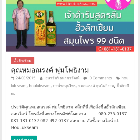
ฮั้วลักเซียม
คุณหมอณรงค์ พุ่มโพธิงาม
24/03/2015
ธนาวัชร์ ธนาชววัฒน์
0 Comments
hou
,
,
,
,
luk seam
houlukseam
ยาน้ำสมุนไพร
หมอณรงค์ พุ่มโพธิงาม
ฮั้วลักเซี
ยม
ประวัติคุณหมอณรงค์ พุ่มโพธิงาม คลิ๊กที่นี่เพื่อสั่งซื้อฮั้วลักเซียม
ออนไลน์ โทรสั่งซื้อทางโทรศัพท์โดยตรง 080-235-0137
081-131-0137 082-492-0137 สอบถาม สั่งซื้อทางไลน์ id:
HouLukSeam