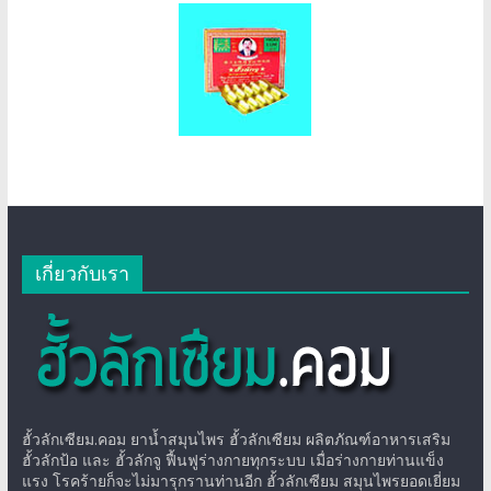
เกี่ยวกับเรา
ฮั้วลักเซียม.คอม ยาน้ำสมุนไพร ฮั้วลักเซียม ผลิตภัณฑ์อาหารเสริม
ฮั้วลักป้อ และ ฮั้วลักจู ฟื้นฟูร่างกายทุกระบบ เมื่อร่างกายท่านแข็ง
แรง โรคร้ายก็จะไม่มารุกรานท่านอีก ฮั้วลักเซียม สมุนไพรยอดเยี่ยม