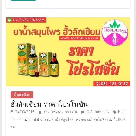
ฮั้วลักเซียม
ฮั้วลักเซียม ราคาโปรโมชั่น
24/03/2015
ธนาวัชร์ ธนาชววัฒน์
0 Comments
hou
,
,
,
,
luk seam
houlukseam
ยาน้ำสมุนไพร
หมอณรงค์ พุ่มโพธิงาม
ฮั้วลักเซี
ยม