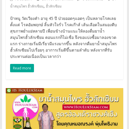
,
น้ำสมุนไพร ฮั้วลักเซียม
ฮั้วลักเซียม
ฮั้ว
ลัก
ป้าหนู วัดเวียงคำ อายุ 45 ปี ป่วยออดๆแอดๆ เป็นหลายโรคเลย
เซี
ตั้งแต่ โรคอัมพฤกษ์ ลิ้นหัวใจรั่ว โรคเก๊าส์ เส้นเลือดในสมองตีบ
ยม
สุขภาพย่ำแย่หลายปี เพื่อนข้างบ้านแนะให้ลองดื่มยาน้ำ
ยา
สมุนไพรฮั้วลักเซียม ตอนแรกก็ไม่เชื่อ จึงขอแบ่งซื้อมาลองขวด
น้ำ
แรก ร่างกายเริ่มมีเรี่ยวมีแรงมากขึ้น หลังจากดื่มยาน้ำสมุนไพร
สมุนไพร
ฮั้วลักเซียมไปเรื่อยๆ อาการเริ่มดีขึ้นตามลำดับ หลังจากที่รับ
99
ประทานต่อเนื่องเป็นเวลากว่า
ชนิด
Read more
โดย
หมอ
อ
ณรงค์
พุ่ม
โพธิ
งาม