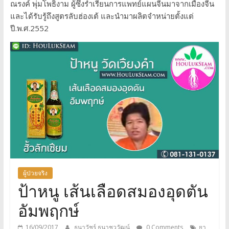
ณรงค์ พุ่มโพธิงาม ผู้ซึ่งร่ำเรียนการแพทย์แผนจีนมาจากเมืองจีน
ถูก
และได้รับรู้ถึงสูตรลับฮ่องเต้ และนำมาผลิตจำหน่ายตั้งแต่
ปี.พ.ศ.2552
สุด
โทร.081-
131-
0137
Line
ผู้ป่วยจริง
ID:
ป้าหนู เส้นเลือดสมองอุดตัน
อัมพฤกษ์
HouLukSeam
16/09/2017
ธนาวัชร์ ธนาชววัฒน์
0 Comments
ยา