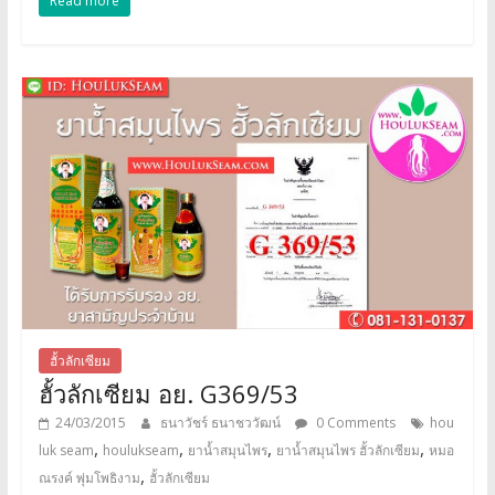
Read more
ฮั้วลักเซียม
ฮั้วลักเซียม อย. G369/53
24/03/2015
ธนาวัชร์ ธนาชววัฒน์
0 Comments
hou
,
,
,
,
luk seam
houlukseam
ยาน้ำสมุนไพร
ยาน้ำสมุนไพร ฮั้วลักเซียม
หมอ
,
ณรงค์ พุ่มโพธิงาม
ฮั้วลักเซียม