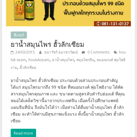
ฟีเจอร์
ยาน้ำสมุนไพร ฮั้วลักเซียม
24/03/2015
ธนาวัชร์ ธนาชววัฒน์
0 Comments
hou
,
,
,
,
luk seam
houlukseam
ยาน้ำสมุนไพร
สมุนไพรจีน
หมอณรงค์ พุ่มโพธิ
,
งาม
ฮั้วลักเซียม
ยาน้ำสมุนไพร ฮั้วลักเซียม ประกอบด้วยส่วนประกอบสำคัญ
ได้แก่ สมุนไพรมากถึง 99 ชนิด ที่หมอณรงค์ พุ่มโพธิงาม ได้คัด
สรรสมุนไพรคุณภาพ และ ขนาดตามสูตรลับตำรับฮ่องเต้ ที่คุณ
หมอได้เคล็ดวิชานี้มาจากประเทศจีน เมื่อครั้งไปศึกษาแพทย์
แผนจีนที่นั่น จึงมั่นใจได้ว่า เมื่อท่านได้ดื่มยาน้ำสมุนไพร ฮั้วลัก
เซียม จะทำให้ท่านมีสุขภาพแข็งแรง ทั้งนี้ยาน้ำสมุนไพร ฮั้วลัก
เซียม
Read more