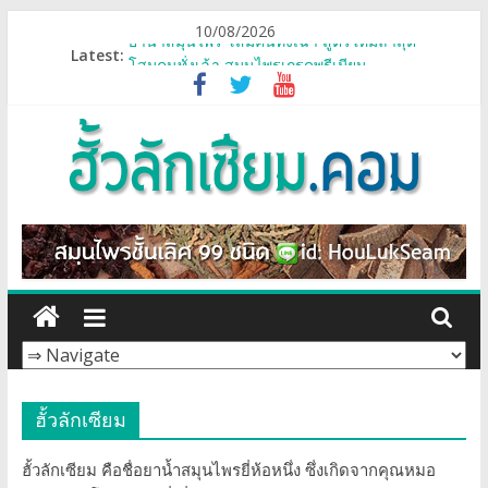
Skip
10/08/2026
to
Latest:
ยาน้ำสมุนไพร โสมคนทั่งเฉ้า สูตรใหม่ล่าสุด
content
โสมคนทั่งเฉ้า สมุนไพรเกรดพรีเมียม
เกี่ยวกับเรา
ป้าหนู เส้นเลือดสมองอุดตัน อัมพฤกษ์
ยาน้ำสมุนไพรผสม โสมคนทั่งเฉ้า
ฮั้ว
ลัก
เซี
ยม
ฮั้วลักเซียม
โปร
ฮั้วลักเซียม คือชื่อยาน้ำสมุนไพรยี่ห้อหนึ่ง ซึ่งเกิดจากคุณหมอ